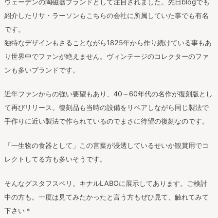
ウェーデンの陶磁器ブランドとして注目されました。先日blogでも
紹介したリサ・ラーソンもこちらの会社に所属していた事でも有名
です。
独特なデザインもさることながら1825年から作り続けている事もあ
り世界中でファンが絶えません。ヴィンテージのコレクターのファ
ンも多いブランドです。
近年ファンからの強い要望もあり、40～60年代の名作が復刻版とし
て再びリリース。復刻品も当時の設備をリペアしながら同じ製法で
手作りに近い製法で作られているのでまさに待望の復刻なのです。
「一生物の食器として」この言葉が浸透しているせいか観賞用でコ
レクトしてる方も多いそうです。
そんなグスタフスベリ。キナルLABOに展示してあります。ご検討
中の方も。一度は見てみたかったと言う方もぜひ見て、触れてみて
下さい＊