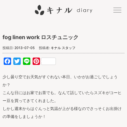
キナル
fog linen work ロスチュニック
diary
投稿日:
2013-07-05
投稿者:
キナル スタッフ
Facebook
Twitter
Line
Pinterest
少し曇り空でお天気がすぐれない本日、いかがお過ごしでしょう
か？
こんな日にはお家でお茶でも。なんて話していたらスズキがコーヒ
ー豆を買ってきてくれました。
しかし週末からはぐんっと気温が上がる様なのでさっそくお出掛け
の準備をしましょうか！