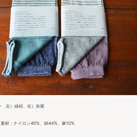
ー 左）緑紺、右）灰紫
素材：ナイロン46%、綿44%、麻10%