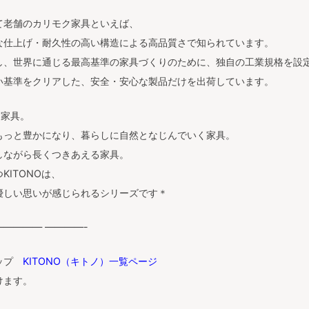
て老舗のカリモク家具といえば、
な仕上げ・耐久性の高い構造による高品質さで知られています。
し、世界に通じる最高基準の家具づくりのために、独自の工業規格を設
い基準をクリアした、安全・安心な製品だけを出荷しています。
る家具。
もっと豊かになり、暮らしに自然となじんでいく家具。
しながら長くつきあえる家具。
KITONOは、
優しい思いが感じられるシリーズです＊
———— ————-
ップ
KITONO（キトノ）一覧ページ
けます。