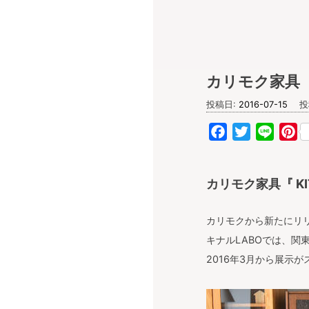
キナル diary
カリモク家具 『
投稿日:
2016-07-15
投
Facebook
Twitter
Line
Pi
カリモク家具『 K
カリモクから新たにリリ
キナルLABOでは、関
2016年3月から展示