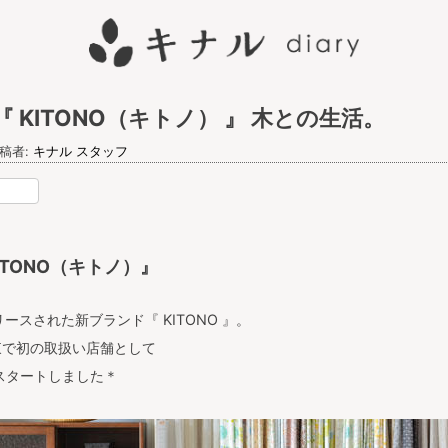
 KITONO（キトノ） 』 木との生活。
稿者:
キナル スタッフ
nterest
ITONO（キトノ）』
ースされた新ブランド『 KITONO 』。
東で初の取扱い店舗として
がスタートしました＊