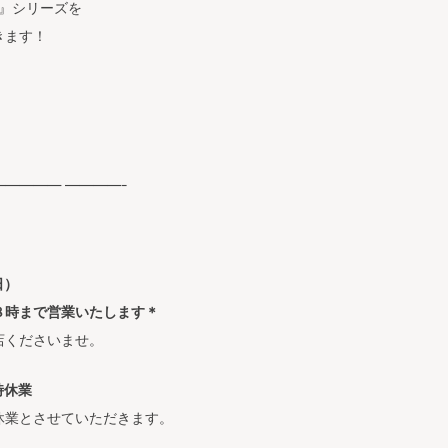
O 』シリーズを
きます！
———— ————-
日）
８時まで営業いたします＊
店くださいませ。
時休業
休業とさせていただきます。