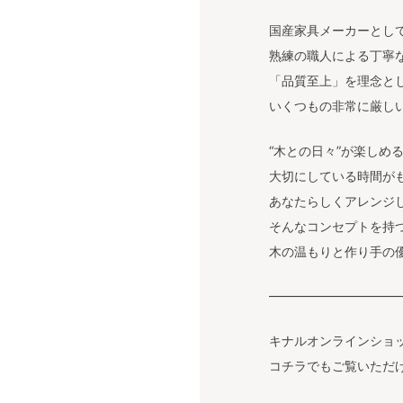
国産家具メーカーとし
熟練の職人による丁寧
「品質至上」を理念と
いくつもの非常に厳し
“木との日々”が楽しめ
大切にしている時間が
あなたらしくアレンジ
そんなコンセプトを持つ
木の温もりと作り手の
———————————
キナルオンラインショ
コチラでもご覧いただ