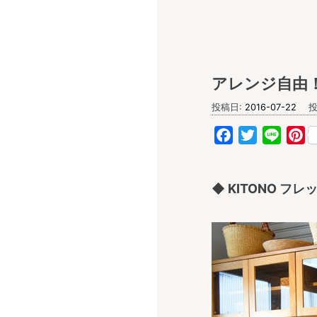
キナル diary
アレンジ自由！
投稿日:
2016-07-22
投
Facebook
Twitter
Line
Pi
◆ KITONO フ