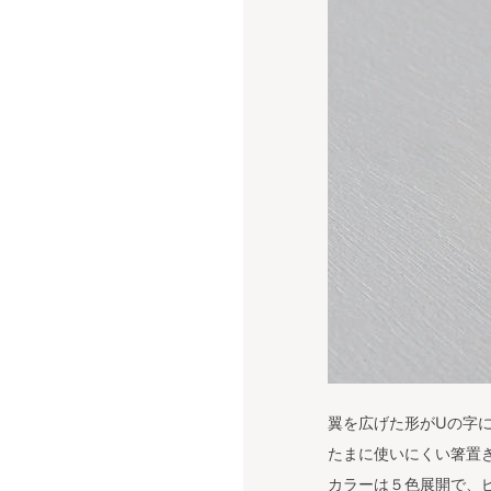
翼を広げた形がUの字
たまに使いにくい箸置
カラーは５色展開で、