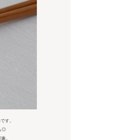
いです。
も◎
印象。