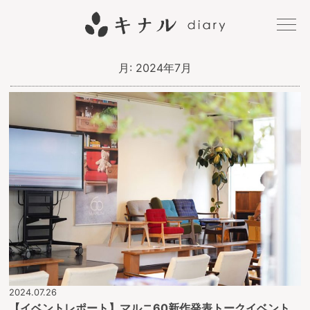
キナル
月:
2024年7月
diary
2024.07.26
【イベントレポート】マルニ60新作発表トークイベント