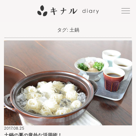
キナル
タグ:
土鍋
diary
2017.08.25
土鍋の夏の意外な活用術！