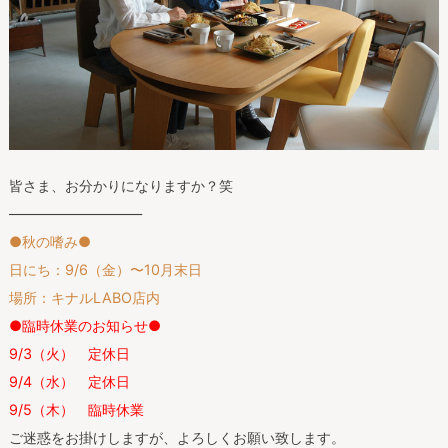
皆さま、お分かりになりますか？笑
—————————–
●秋の嗜み●
日にち：9/6（金）〜10月末日
場所：キナルLABO店内
●臨時休業のお知らせ●
9/3（火） 定休日
9/4（水） 定休日
9/5（木） 臨時休業
ご迷惑をお掛けしますが、よろしくお願い致します。