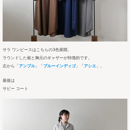
サラ ワンピースはこちらの3色展開。
ラウンドした裾と胸元のギャザーが特徴的です。
左から「
アンブル
」「
ブルーインディゴ
」「
アシエ
」。
最後は
サビー コート