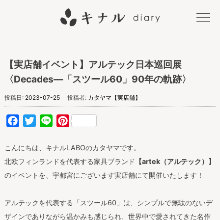
キナル
【実店舗イベント】アルテック日本巡回展
diary
〈Decades―「スツール60」90年の軌跡〉
投稿日:
2023-07-25
投稿者:
カタヤマ【実店舗】
Facebook
Twitter
Line
Pinterest
こんにちは、キナルLABOのカタヤマです。
北欧フィンランドを代表する家具ブランド
【artek（アルテック）】
のイベントを、宇都宮にございます実店舗にて開催いたします！
アルテックを代表する「スツール60」は、シンプルで無駄のないデ
ザインでありながら温かみも感じられ、世界中で愛されてきた名作