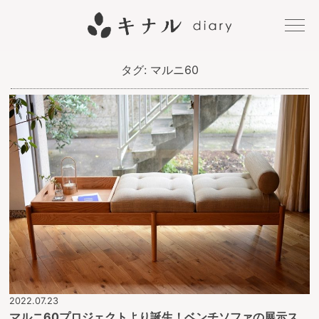
キナル
タグ:
マルニ60
diary
2022.07.23
マルニ60プロジェクトより誕生！ベンチソファの展示ス